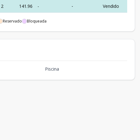
2
141.96
-
-
Vendido
2
130.19
-
US$ 205,000
Disponible
Reservado
Bloqueada
2
130.19
-
-
Vendido
2
141.96
-
US$ 211,000
Disponible
2
141.96
-
US$ 211,000
Disponible
Piscina
2
130.19
-
-
Vendido
2
130.19
-
-
Vendido
2
141.96
-
-
Vendido
2
141.96
-
US$ 213,000
Disponible
2
141.96
-
US$ 220,000
Disponible
2
231.21
53.19
US$ 375,000
Disponible