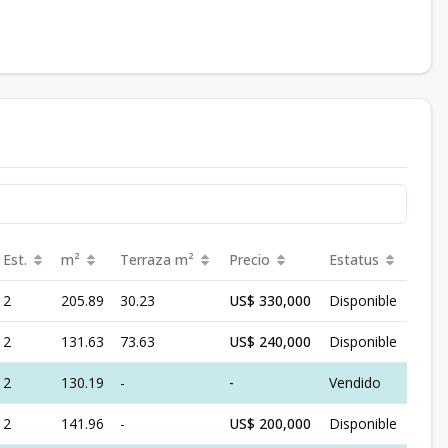
Est.
m²
Terraza
m²
Precio
Estatus
2
205.89
30.23
US$ 330,000
Disponible
2
131.63
73.63
US$ 240,000
Disponible
2
130.19
-
-
Vendido
2
141.96
-
US$ 200,000
Disponible