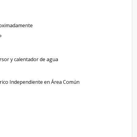
roximadamente
P
ersor y calentador de agua
éctrico Independiente en Área Común