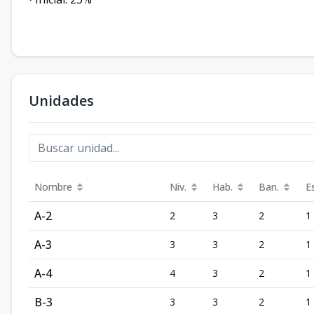
Unidades
Nombre
Niv.
Hab.
Ban.
Es
A-2
2
3
2
1
A-3
3
3
2
1
A-4
4
3
2
1
B-3
3
3
2
1