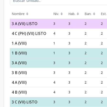
Nombre
Niv.
Hab.
Ban.
Est.
3 A (VII) LISTO
3
3
2
2
4 C (PH) (VII) LISTO
4
3
2
2
1 A (VIII)
1
3
2
2
1 B (VIII)
1
3
2
2
3 A (VIII)
3
3
2
2
3 B (VIII)
3
3
2
2
4 A (VIII)
4
3
2
2
4 B (VIII)
4
3
2
2
3 C (VII) LISTO
3
3
2
2