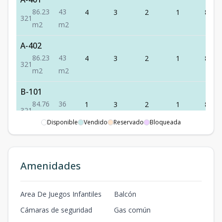
86.23
43
4
3
2
1
86.23
3
2
1
m2
m2
A-402
86.23
43
4
3
2
1
86.23
3
2
1
m2
m2
B-101
84.76
36
1
3
2
1
84.76
3
2
1
m2
m2
Disponible
Vendido
Reservado
Bloqueada
B-102
62.22
47
1
2
1
1
62.22
2
1
1
m2
m2
Amenidades
B-201
2
3
2
1
63.42
Area De Juegos Infantiles
Balcón
3
2
1
63.42
m2
-
m2
Cámaras de seguridad
Gas común
B-202