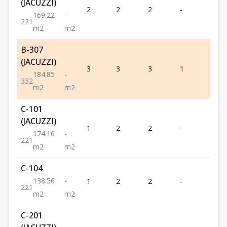
(JACUZZI)
2
2
2
-
1
169.22
-
2
2
1
m2
m2
B-307
(JACUZZI)
3
3
3
1
2
184.85
-
3
3
2
m2
m2
C-101
(JACUZZI)
1
2
2
-
1
174.16
-
2
2
1
m2
m2
C-104
138.56
-
1
2
2
-
1
2
2
1
m2
m2
C-201