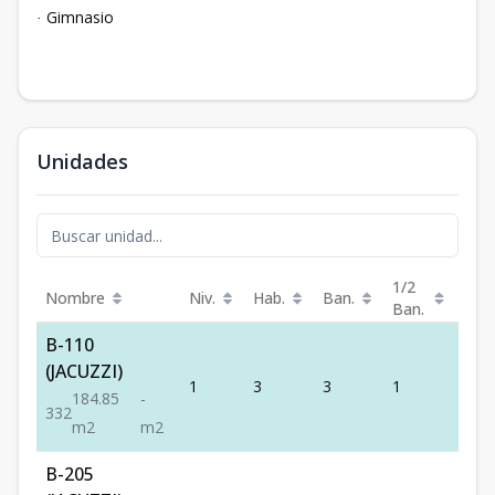
Gimnasio
·
Unidades
1/2
Nombre
Niv.
Hab.
Ban.
Est.
Ban.
B-110
(JACUZZI)
1
3
3
1
2
184.85
-
3
3
2
m2
m2
B-205