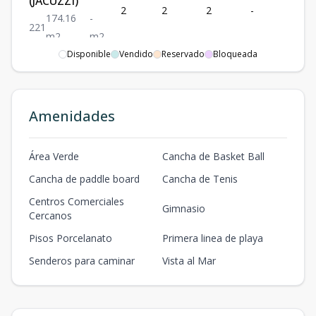
(JACUZZI)
2
2
2
-
1
174.16
-
2
2
1
m2
m2
Disponible
Vendido
Reservado
Bloqueada
C-303
(JACUZZI)
3
2
2
-
1
138.56
48.56
2
2
1
Amenidades
m2
m2
D-101
Área Verde
Cancha de Basket Ball
(JACUZZI)
1
2
2
-
2
Cancha de paddle board
Cancha de Tenis
182.19
-
2
2
2
Centros Comerciales
m2
m2
Gimnasio
Cercanos
D-202
Pisos Porcelanato
Primera linea de playa
2
2
2
-
1
2
2
1
130
m2
-
m2
Senderos para caminar
Vista al Mar
D-306
192.39
79.24
3
2
2
-
1
2
2
1
m2
m2