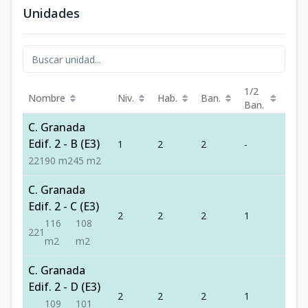
Unidades
1/2
Nombre
Niv.
Hab.
Ban.
Est.
Ban.
C. Granada
Edif. 2 - B (E3)
1
2
2
-
1
2
2
1
90
m2
45
m2
C. Granada
Edif. 2 - C (E3)
2
2
2
1
1
116
108
2
2
1
m2
m2
C. Granada
Edif. 2 - D (E3)
2
2
2
1
1
109
101