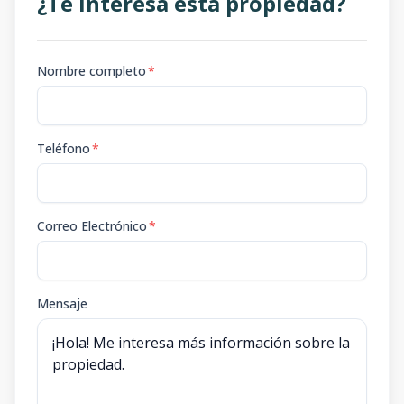
¿Te interesa esta propiedad?
Edif. 1 - A (E3)
1
2
2
-
1
2
2
1
90
m2
45
m2
Nombre completo
*
C. Cartagena
Edif. 1 - B (E3)
1
2
2
-
1
2
2
1
90
m2
45
m2
Teléfono
*
C. Cartagena
Edif. 1 - C (E3)
2
2
2
1
1
116
108
2
2
1
Correo Electrónico
*
m2
m2
C. Cartagena
Edif. 1 - D (E3)
2
2
2
1
1
Mensaje
109
101
2
2
1
m2
m2
C. Cartagena
Edif. 2 - A (E3)
1
2
2
-
1