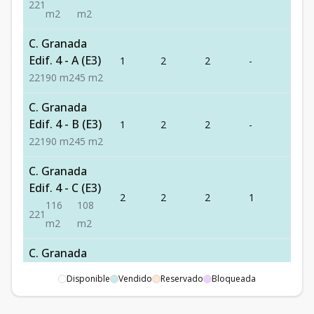
2
2
1
m2
m2
C. Granada
Edif. 4 - A (E3)
1
2
2
-
1
2
2
1
90
m2
45
m2
C. Granada
Edif. 4 - B (E3)
1
2
2
-
1
2
2
1
90
m2
45
m2
C. Granada
Edif. 4 - C (E3)
2
2
2
1
1
116
108
2
2
1
m2
m2
C. Granada
Edif. 4 - D (E3)
Disponible
Vendido
2
2
Reservado
2
Bloqueada
1
1
109
101
2
2
1
m2
m2