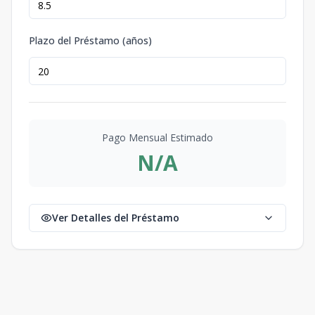
C. Cartagena
Edif. 3 - B (E3)
1
2
2
-
1
Plazo del Préstamo (años)
2
2
1
90
m2
45
m2
C. Cartagena
Edif. 3 - C (E3)
2
2
2
1
1
116
108
2
2
1
m2
m2
Pago Mensual Estimado
N/A
C. Cartagena
Edif. 3 - D (E3)
2
2
2
1
1
109
101
2
2
1
m2
m2
Ver Detalles del Préstamo
C. Cartagena
Edif. 4 - A (E3)
1
2
2
-
1
2
2
1
90
m2
45
m2
C. Cartagena