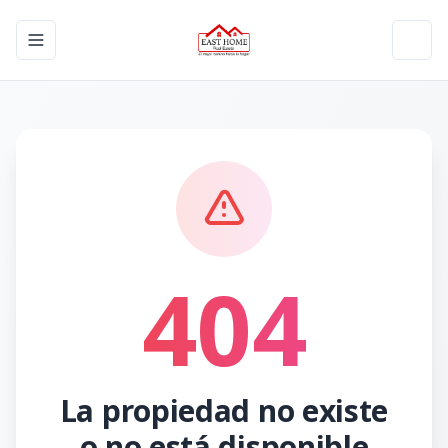
Toggle navigation menu
Toggl
404
La propiedad no existe
o no está disponible