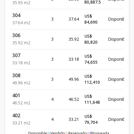
80,887.5
35.95
m2
304
US$
3
37.64
Disponible
84,690
37.64
m2
306
US$
3
35.92
Disponible
80,820
35.92
m2
307
US$
3
33.18
Disponible
74,655
33.18
m2
308
US$
3
49.96
Disponible
112,410
49.96
m2
401
US$
4
46.52
Disponible
111,648
46.52
m2
402
US$
4
33.21
Disponible
79,704
33.21
m2
Disponible
Vendido
Reservado
Bloqueada