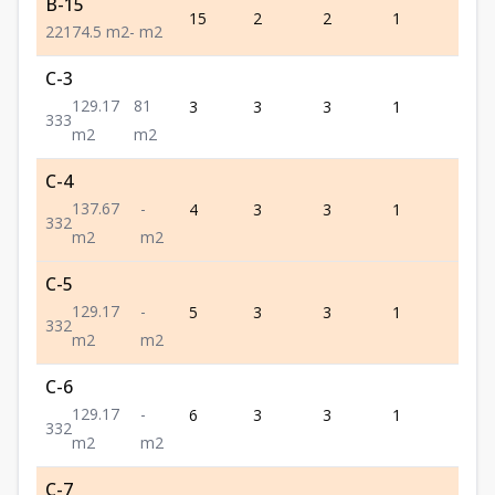
B-15
15
2
2
1
1
2
2
1
74.5
m2
-
m2
C-3
129.17
81
3
3
3
1
3
3
3
3
m2
m2
C-4
137.67
-
4
3
3
1
2
3
3
2
m2
m2
C-5
129.17
-
5
3
3
1
2
3
3
2
m2
m2
C-6
129.17
-
6
3
3
1
2
3
3
2
m2
m2
C-7