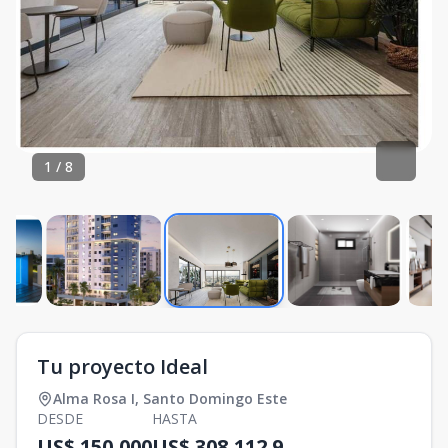
1
/
8
Tu proyecto Ideal
Alma Rosa I
,
Santo Domingo Este
DESDE
HASTA
US$ 150,000
US$ 308,112.9