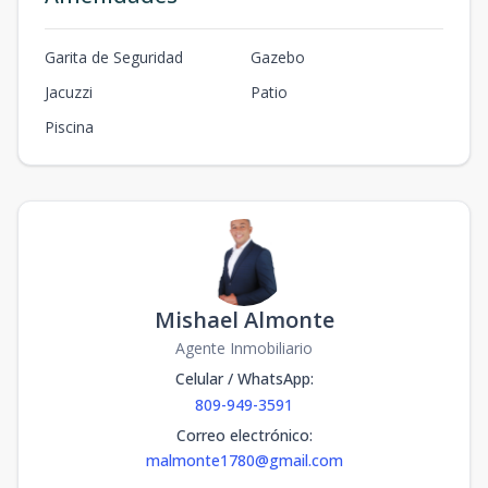
3
2
2
190
m2
36
m2
Villa B2
Garita de Seguridad
Gazebo
1
3
2
1
2
3
2
2
190
m2
43
m2
Jacuzzi
Patio
Villa A8
Piscina
1
2
1
1
2
2
1
2
95
m2
-
m2
Mishael Almonte
Agente Inmobiliario
Celular / WhatsApp
:
809-949-3591
Correo electrónico
:
malmonte1780@gmail.com