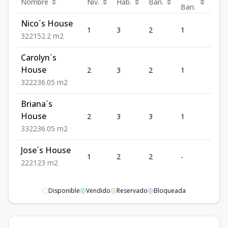
Nombre
Niv.
Hab.
Ban.
Est.
Ban.
Nico´s House
1
3
2
1
2
3
2
2
152.2
m2
Carolyn´s
House
2
3
2
1
2
3
2
2
236.05
m2
Briana´s
House
2
3
3
1
2
3
3
2
236.05
m2
Jose´s House
1
2
2
-
2
2
2
2
123
m2
Disponible
Vendido
Reservado
Bloqueada