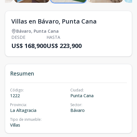
Villas en Bávaro, Punta Cana
Bávaro
,
Punta Cana
DESDE
HASTA
US$ 168,900
US$ 223,900
Resumen
Código
:
Ciudad
:
1222
Punta Cana
Provincia
:
Sector
:
La Altagracia
Bávaro
Tipo de inmueble
:
Villas